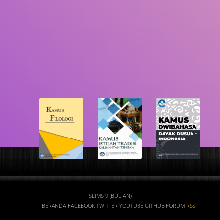
GMD
Cari
SLIMS 9 (BULIAN)
BERANDA
FACEBOOK
TWITTER
YOUTUBE
GITHUB
FORUM
RSS