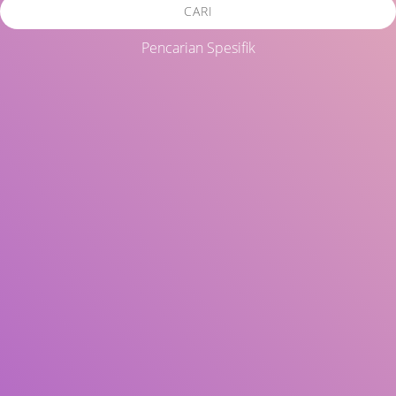
CARI
Pencarian Spesifik
Judul
Pengarang
Subjek
ISBN/ISSN
Tipe Koleksi
Lokasi